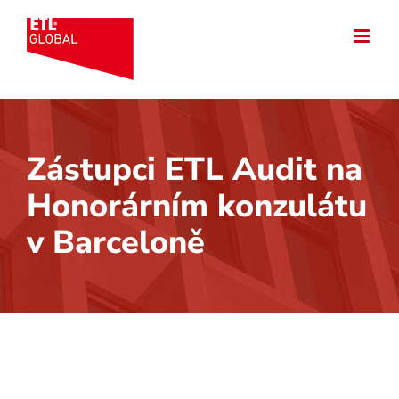
Přeskočit
na
obsah
Zástupci ETL Audit na
Honorárním konzulátu
v Barceloně