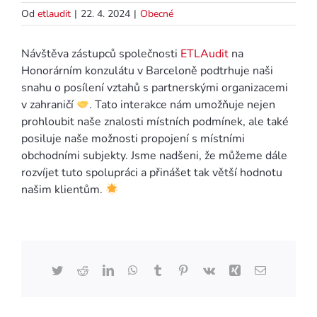
Od
etlaudit
|
22. 4. 2024
|
Obecné
Návštěva zástupců společnosti
ETLAudit
na
Honorárním konzulátu v Barceloně podtrhuje naši
snahu o posílení vztahů s partnerskými organizacemi
v zahraničí
. Tato interakce nám umožňuje nejen
prohloubit naše znalosti místních podmínek, ale také
posiluje naše možnosti propojení s místními
obchodními subjekty. Jsme nadšeni, že můžeme dále
rozvíjet tuto spolupráci a přinášet tak větší hodnotu
našim klientům.
Twitter
Reddit
LinkedIn
WhatsApp
Tumblr
Pinterest
Vk
Xing
E-
mail