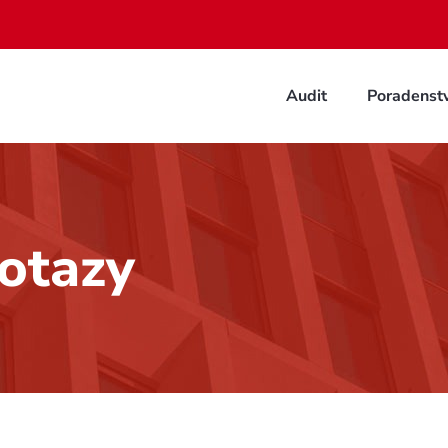
Audit
Poradenstv
otazy