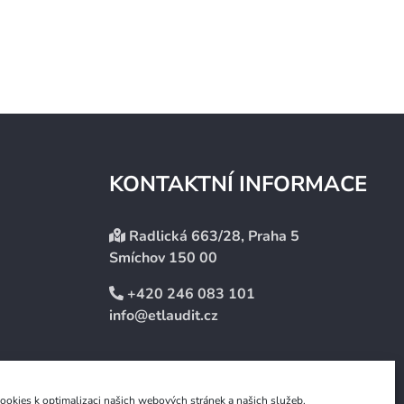
KONTAKTNÍ INFORMACE
Radlická 663/28, Praha 5
Smíchov 150 00
+420 246 083 101
info@etlaudit.cz
okies k optimalizaci našich webových stránek a našich služeb.