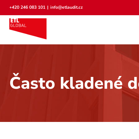
Přeskočit
+420 246 083 101
|
info@etlaudit.cz
na
obsah
Často kladené d